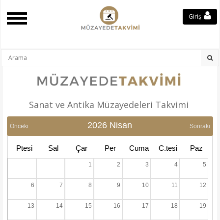
Giriş
Sanat ve Antika Müzayedeleri Takvimi
2026 Nisan
Önceki
Sonraki
Ptesi
Sal
Çar
Per
Cuma
C.tesi
Paz
1
2
3
4
5
6
7
8
9
10
11
12
13
14
15
16
17
18
19