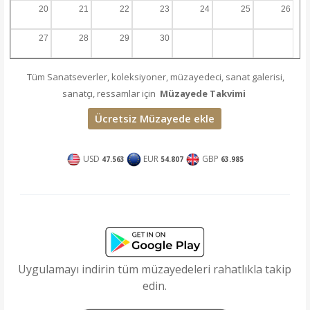
20
21
22
23
24
25
26
27
28
29
30
Tüm Sanatseverler, koleksiyoner, müzayedeci, sanat galerisi,
sanatçı, ressamlar için
Müzayede Takvimi
Ücretsiz Müzayede ekle
USD
EUR
GBP
47.563
54.807
63.985
Uygulamayı indirin tüm müzayedeleri rahatlıkla takip
edin.