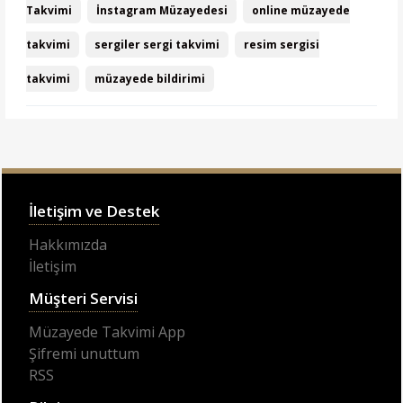
Takvimi
İnstagram Müzayedesi
online müzayede
takvimi
sergiler sergi takvimi
resim sergisi
takvimi
müzayede bildirimi
İletişim ve Destek
Hakkımızda
İletişim
Müşteri Servisi
Müzayede Takvimi App
Şifremi unuttum
RSS