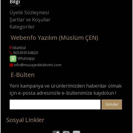
Bilgi
Üyelik Sözleşmesi
Şartlar ve Koşullar
Kategoriler
Webenfo Yazılım (Müslüm ÇEN)
İstanbul
905459164820
Whatsapp
info@muzayedetakvimi.com
E-Bülten
Yeni kampanya ve ürünlerimizden haberdar olmak
için e-posta adresinizle e-bültenimize kaydolun !
Gönder
Sosyal Linkler