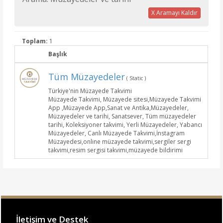
X Aramayı Kaldır
Toplam:
1
Başlık
Tüm Müzayedeler
( Static )
Türkiye'nin Müzayede Takvimi
Müzayede Takvimi, Müzayede sitesi,Müzayede Takvimi
App ,Müzayede App,Sanat ve Antika,Müzayedeler,
Müzayedeler ve tarihi, Sanatsever, Tüm müzayedeler
tarihi, Koleksiyoner takvimi, Yerli Müzayedeler, Yabancı
Müzayedeler, Canlı Müzayede Takvimi,İnstagram
Müzayedesi,online müzayede takvimi,sergiler sergi
takvimi,resim sergisi takvimi,müzayede bildirimi
İletişim ve Destek