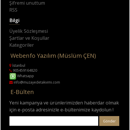
Şifremi unuttum
RSS
Bilgi
Üyelik Sözleşmesi
Şartlar ve Koşullar
Kategoriler
Webenfo Yazılım (Müslüm ÇEN)
İstanbul
905459164820
Whatsapp
info@muzayedetakvimi.com
E-Bülten
Yeni kampanya ve ürünlerimizden haberdar olmak
için e-posta adresinizle e-bültenimize kaydolun !
Gönder