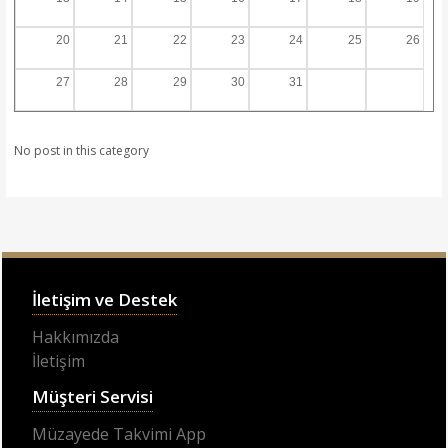
20
21
22
23
24
25
26
27
28
29
30
31
No post in this category
İletişim ve Destek
Hakkımızda
İletişim
Müşteri Servisi
Müzayede Takvimi App