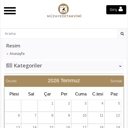
Giriş
Resim
Anasayfa
Kategoriler
‹
2026 Temmuz
Önceki
Sonraki
Ptesi
Sal
Çar
Per
Cuma
C.tesi
Paz
1
2
3
4
5
6
7
8
9
10
11
12
13
14
15
16
17
18
19