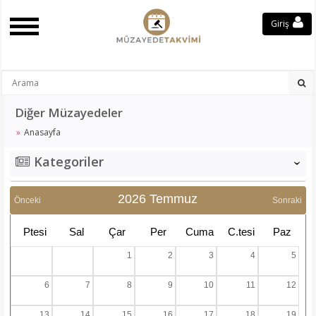
Giriş
Diğer Müzayedeler
Anasayfa
Kategoriler
‹
2026 Temmuz
Önceki
Sonraki
Ptesi
Sal
Çar
Per
Cuma
C.tesi
Paz
1
2
3
4
5
6
7
8
9
10
11
12
13
14
15
16
17
18
19