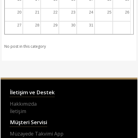
20
21
22
23
24
25
26
27
28
29
30
31
No post in this category
İletişim ve Destek
Hakkımızda
İletişim
Müşteri Servisi
Müzayede Takvimi App