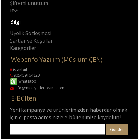
Şifremi unuttum
RSS
Bilgi
Üyelik Sözleşmesi
Şartlar ve Koşullar
Kategoriler
Webenfo Yazılım (Müslüm ÇEN)
İstanbul
905459164820
Whatsapp
info@muzayedetakvimi.com
E-Bülten
Yeni kampanya ve ürünlerimizden haberdar olmak
için e-posta adresinizle e-bültenimize kaydolun !
Gönder