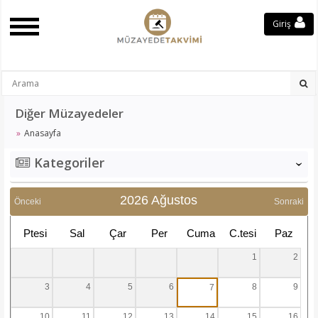
Giriş
Diğer Müzayedeler
Anasayfa
Kategoriler
‹
2026 Ağustos
Önceki
Sonraki
Ptesi
Sal
Çar
Per
Cuma
C.tesi
Paz
1
2
3
4
5
6
8
9
7
10
11
12
13
14
15
16