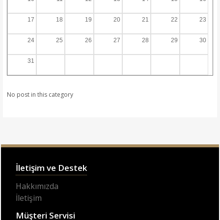
17
18
19
20
21
22
23
24
25
26
27
28
29
30
31
No post in this category
İletişim ve Destek
Hakkımızda
İletişim
Müşteri Servisi